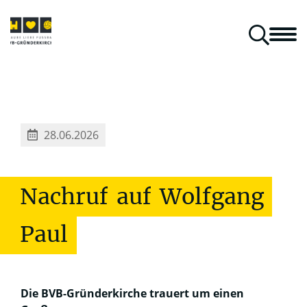
aus Kirche & Kurve
Mitspielen & Unterstützen
Gästeblock
Klara Klartext
Gründerkirchenpilger in aller Welt
28.06.2026
Nachruf
auf
Wolfgang
Paul
Die BVB-Gründerkirche trauert um einen