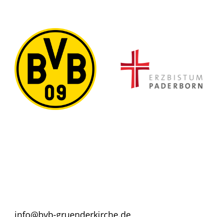
info@bvb-gruenderkirche.de