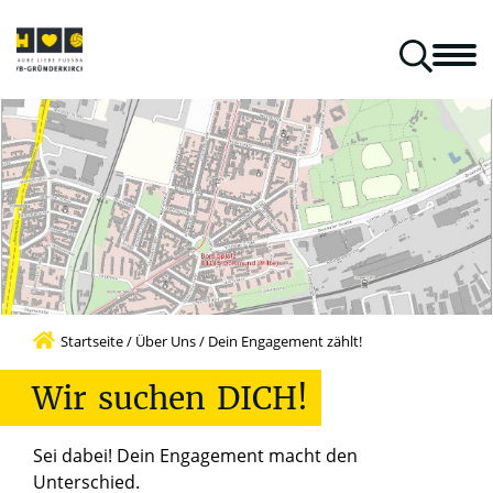
aus Kirche & Kurve
Mitspielen & Unterstützen
Gästeblock
Klara Klartext
Gründerkirchenpilger in aller Welt
Startseite
/
Über Uns
/
Dein Engagement zählt!
Wir
suchen
DICH!
Sei dabei! Dein Engagement macht den
Unterschied.