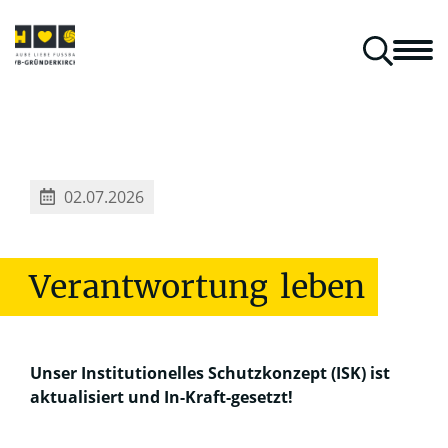
aus Kirche & Kurve
Mitspielen & Unterstützen
Gästeblock
Klara Klartext
Gründerkirchenpilger in aller Welt
02.07.2026
Verantwortung
leben
Unser Institutionelles Schutzkonzept (ISK) ist
aktualisiert und In-Kraft-gesetzt!